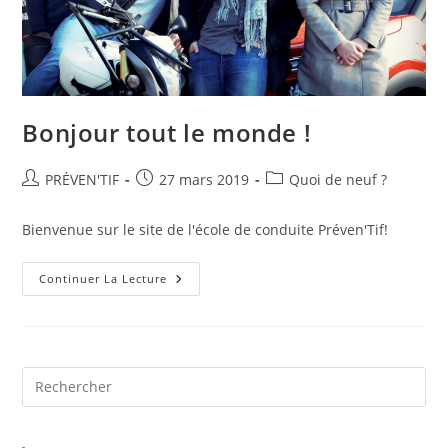
Bonjour tout le monde !
Auteur/autrice
Publication
Post
PRÉVEN'TIF
27 mars 2019
Quoi de neuf ?
de
publiée :
category:
la
Bienvenue sur le site de l'école de conduite Préven'Tif!
publication :
Bonjour
Continuer La Lecture
Tout
Le
Monde !