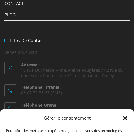
CONTACT
BLOG
Infos De Contact
Venez nous voir!
Adresse :
10 rue Duchesse Anne, Pleine-Fougères / 42 rue du
Couesnon, Pontorson / 31 rue du Génie, Ducey
Téléphone Tiffanie :
06 07 72 88 63 (SMS)
Téléphone Orane :
06 50 82 64 88
Gérer le consentement
Téléphone Dany :
06 85 43 55 91
Pour offrir les meilleures expériences, nous utilisons des technologies