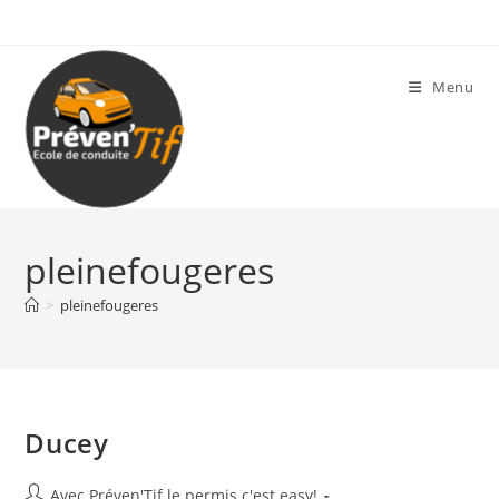
Skip
to
content
Menu
pleinefougeres
>
pleinefougeres
Ducey
Auteur/autrice
Avec Préven'Tif le permis c'est easy!