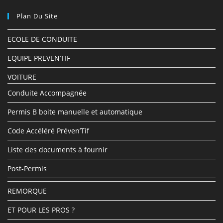
un
un
Plan Du Site
nouvel
nouvel
onglet
onglet
ECOLE DE CONDUITE
EQUIPE PREVEN’TIF
VOITURE
Conduite Accompagnée
Permis B boite manuelle et automatique
Code Accéléré Préven’Tif
Liste des documents à fournir
Post-Permis
REMORQUE
ET POUR LES PROS ?