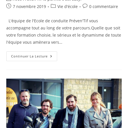
de
Publication
Post
Commentaires
7 novembre 2019
Vie d'école
0 commentaire
la
publiée :
category:
de
publication :
la
L'équipe de l'Ecole de conduite Préven'Tif vous
publication :
accompagne tout au long de votre parcours.Quelle que soit
votre formation choisie, le sérieux et le dynamisme de toute
l'équipe vous amènera vers…
Ducey
Continuer La Lecture