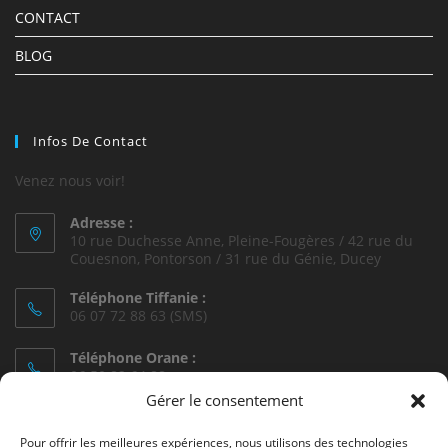
CONTACT
BLOG
Infos De Contact
Venez nous voir!
Adresse :
10 rue Duchesse Anne, Pleine-Fougères / 42 rue du
Couesnon, Pontorson / 31 rue du Génie, Ducey
Téléphone Tiffanie :
06 07 72 88 63 (SMS)
Téléphone Orane :
06 50 82 64 88
Gérer le consentement
Téléphone Dany :
06 85 43 55 91
Pour offrir les meilleures expériences, nous utilisons des technologies