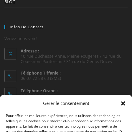
BLOG
Infos De Contact
Venez nous voir!
Adresse :
10 rue Duchesse Anne, Pleine-Fougères / 42 rue du
Couesnon, Pontorson / 31 rue du Génie, Ducey
Téléphone Tiffanie :
06 07 72 88 63 (SMS)
Téléphone Orane :
06 50 82 64 88
Gérer le consentement
Téléphone Dany :
06 85 43 55 91
Pour offrir les meilleures expériences, nous utilisons des technologies
telles que les cookies pour stocker et/ou accéder aux informations des
E-mail :
appareils. Le fait de consentir à ces technologies nous permettra de
S’ouvre
orane@autoecole-preventif.fr
traiter des données telles que le comportement de navigation ou les ID