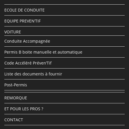
onglet
onglet
ECOLE DE CONDUITE
EQUIPE PREVEN’TIF
VOITURE
Conduite Accompagnée
Permis B boite manuelle et automatique
Code Accéléré Préven’Tif
Liste des documents à fournir
Post-Permis
REMORQUE
ET POUR LES PROS ?
CONTACT